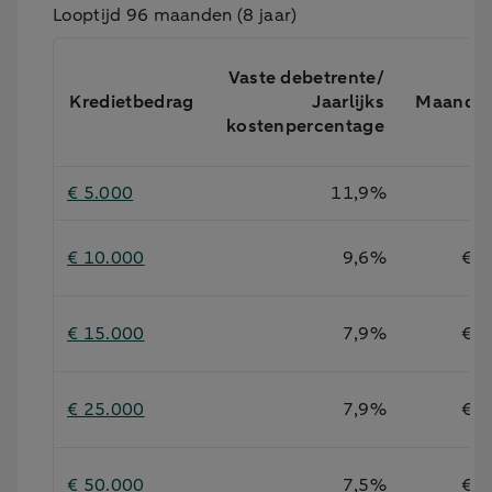
Looptijd 96 maanden (8 jaar)
Vaste debetrente/
Kredietbedrag
Jaarlijks
Maandb
kostenpercentage
€ 5.000
11,9%
€ 
€ 10.000
9,6%
€ 1
€ 15.000
7,9%
€ 2
€ 25.000
7,9%
€ 3
€ 50.000
7,5%
€ 6