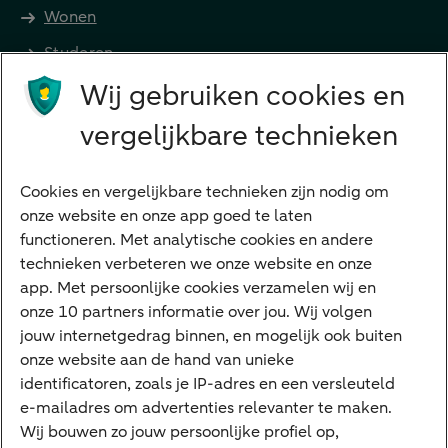
Wonen
Studeren
Wij gebruiken cookies en
Preferred Banking
Senioren
vergelijkbare technieken
Ondernemers
Digitale diensten
Cookies en vergelijkbare technieken zijn nodig om
onze website en onze app goed te laten
Internet Bankieren
functioneren. Met analytische cookies en andere
technieken verbeteren we onze website en onze
ABN AMRO app
app. Met persoonlijke cookies verzamelen wij en
Tikkie
onze 10 partners informatie over jou. Wij volgen
jouw internetgedrag binnen, en mogelijk ook buiten
Apple Pay
onze website aan de hand van unieke
Google Pay
identificatoren, zoals je IP-adres en een versleuteld
e-mailadres om advertenties relevanter te maken.
Veilig bankieren
Meest gezocht
Wij bouwen zo jouw persoonlijke profiel op,