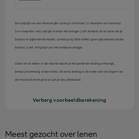
De looptijd van een Persoonlijke Lening is minimaal 12 maanden en maximaal
144 maanden. Het Jaarlijks Kosten Percentage (JKP) bestaat uit de rente die je
betaalt en bijkomende kosten. Omdat je bij ABN AMRO geen bijkomende kosten
betaalt, is het JKP gelijk aan het rentepercentage.
Goed om te weten: in de maand waarin je het geleende bedrag ontvangt,
betaal je eenmalig alleen rente. Dit extra bedrag is de rente voor de dagen van
die maand dat het geld al aan je was uitbetaald.
Verberg voorbeeldberekening
Meest gezocht over lenen