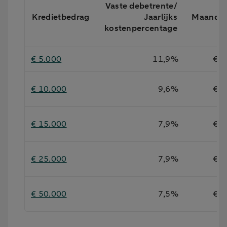
Vaste debetrente/
Kredietbedrag
Jaarlijks
Maandb
kostenpercentage
€ 5.000
11,9%
€ 1
€ 10.000
9,6%
€ 2
€ 15.000
7,9%
€ 3
€ 25.000
7,9%
€ 5
€ 50.000
7,5%
€ 9