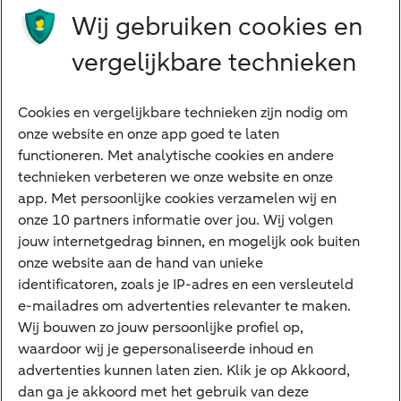
Wij gebruiken cookies en
Preferred Banking
Senioren
vergelijkbare technieken
Ondernemers
Digitale diensten
Cookies en vergelijkbare technieken zijn nodig om
onze website en onze app goed te laten
Internet Bankieren
functioneren. Met analytische cookies en andere
technieken verbeteren we onze website en onze
ABN AMRO app
app. Met persoonlijke cookies verzamelen wij en
Tikkie
onze 10 partners informatie over jou. Wij volgen
jouw internetgedrag binnen, en mogelijk ook buiten
Apple Pay
onze website aan de hand van unieke
Google Pay
identificatoren, zoals je IP-adres en een versleuteld
e-mailadres om advertenties relevanter te maken.
Veilig bankieren
Meest gezocht
Wij bouwen zo jouw persoonlijke profiel op,
waardoor wij je gepersonaliseerde inhoud en
Hypotheek berekenen
advertenties kunnen laten zien. Klik je op Akkoord,
dan ga je akkoord met het gebruik van deze
E.dentifier