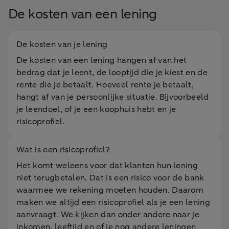
De kosten van een lening
De kosten van je lening
De kosten van een lening hangen af van het
bedrag dat je leent, de looptijd die je kiest en de
rente die je betaalt. Hoeveel rente je betaalt,
hangt af van je persoonlijke situatie. Bijvoorbeeld
je leendoel, of je een koophuis hebt en je
risicoprofiel.
Wat is een risicoprofiel?
Het komt weleens voor dat klanten hun lening
niet terugbetalen. Dat is een risico voor de bank
waarmee we rekening moeten houden. Daarom
maken we altijd een risicoprofiel als je een lening
aanvraagt. We kijken dan onder andere naar je
inkomen, leeftijd en of je nog andere leningen