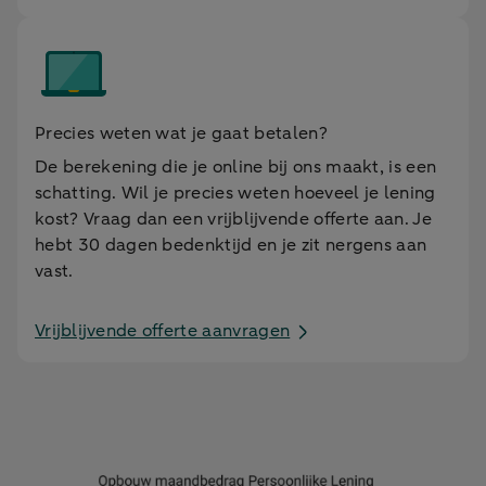
Precies weten wat je gaat betalen?
De berekening die je online bij ons maakt, is een
schatting. Wil je precies weten hoeveel je lening
kost? Vraag dan een vrijblijvende offerte aan. Je
hebt 30 dagen bedenktijd en je zit nergens aan
vast.
Vrijblijvende offerte aanvragen