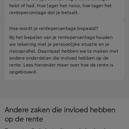
hebt of had. Hoe lager het risico, hoe lager het
rentepercentage dat je betaalt.
Hoe wordt je rentepercentage bepaald?
Bij het bepalen van je rentepercentage houden
we rekening met je persoonlijke situatie en je
risicoprofiel. Daarnaast hebben we te maken met
andere onderdelen die invloed hebben op de
rente. Lees hieronder meer over hoe de rente is
opgebouwd.
Andere zaken die invloed hebben
op de rente