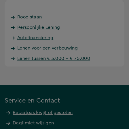
Rood staan
Persoonlijke Lening
Autofinanciering
Lenen voor een verbouwing
Lenen tussen € 5.000 – € 75.000
Service en Contact
Betaalpas kwijt of gestolen
Daglimiet wijzigen