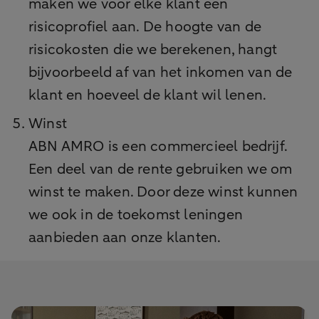
maken we voor elke klant een
risicoprofiel aan. De hoogte van de
risicokosten die we berekenen, hangt
bijvoorbeeld af van het inkomen van de
klant en hoeveel de klant wil lenen.
Winst
ABN AMRO is een commercieel bedrijf.
Een deel van de rente gebruiken we om
winst te maken. Door deze winst kunnen
we ook in de toekomst leningen
aanbieden aan onze klanten.