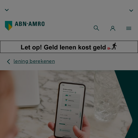
lening berekenen