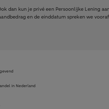
g
Ook dan kun je privé een Persoonlijke Lening aa
andbedrag en de einddatum spreken we vooraf af
stgevend
handel in Nederland
r