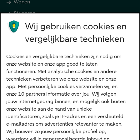
Wonen
Studeren
Wij gebruiken cookies en
Preferred Banking
Senioren
vergelijkbare technieken
Ondernemers
Digitale diensten
Cookies en vergelijkbare technieken zijn nodig om
onze website en onze app goed te laten
Internet Bankieren
functioneren. Met analytische cookies en andere
technieken verbeteren we onze website en onze
ABN AMRO app
app. Met persoonlijke cookies verzamelen wij en
Tikkie
onze 10 partners informatie over jou. Wij volgen
jouw internetgedrag binnen, en mogelijk ook buiten
Apple Pay
onze website aan de hand van unieke
Google Pay
identificatoren, zoals je IP-adres en een versleuteld
e-mailadres om advertenties relevanter te maken.
Veilig bankieren
Meest gezocht
Wij bouwen zo jouw persoonlijke profiel op,
waardoor wij je gepersonaliseerde inhoud en