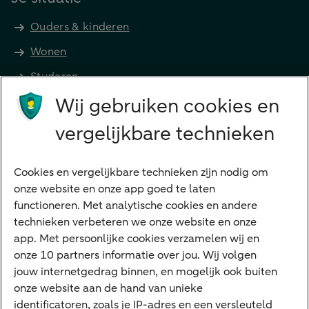
Ouders & kinderen
Wonen
Studeren
Wij gebruiken cookies en
Preferred Banking
Senioren
vergelijkbare technieken
Ondernemers
Digitale diensten
Cookies en vergelijkbare technieken zijn nodig om
onze website en onze app goed te laten
Internet Bankieren
functioneren. Met analytische cookies en andere
technieken verbeteren we onze website en onze
ABN AMRO app
app. Met persoonlijke cookies verzamelen wij en
Tikkie
onze 10 partners informatie over jou. Wij volgen
jouw internetgedrag binnen, en mogelijk ook buiten
Apple Pay
onze website aan de hand van unieke
Google Pay
identificatoren, zoals je IP-adres en een versleuteld