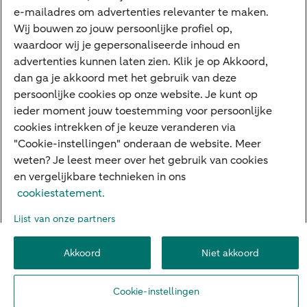
e-mailadres om advertenties relevanter te maken.
Veilig bankieren
Meest gezocht
Wij bouwen zo jouw persoonlijke profiel op,
waardoor wij je gepersonaliseerde inhoud en
Hypotheek berekenen
advertenties kunnen laten zien. Klik je op Akkoord,
dan ga je akkoord met het gebruik van deze
E.dentifier
persoonlijke cookies op onze website. Je kunt op
Jaaroverzicht
ieder moment jouw toestemming voor persoonlijke
cookies intrekken of je keuze veranderen via
Rood staan
"Cookie-instellingen" onderaan de website. Meer
weten? Je leest meer over het gebruik van cookies
en vergelijkbare technieken in ons
Over ABN AMRO
Klacht indienen
Herroepingsrecht
cookiestatement.
Werken bij ABN AMRO
Toegankelijkheid
Omgangsregels
Lijst van onze partners
Duurzaamheid
Veiligheid
Privacy
Disclaimer
Cookie-instellingen
Akkoord
Niet akkoord
© 2026 ABN AMRO
Cookie-instellingen