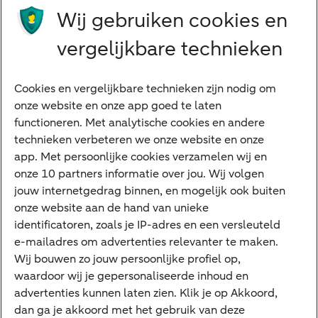
Wij gebruiken cookies en
Preferred Banking
Senioren
vergelijkbare technieken
Ondernemers
Digitale diensten
Cookies en vergelijkbare technieken zijn nodig om
onze website en onze app goed te laten
Internet Bankieren
functioneren. Met analytische cookies en andere
technieken verbeteren we onze website en onze
ABN AMRO app
app. Met persoonlijke cookies verzamelen wij en
Tikkie
onze 10 partners informatie over jou. Wij volgen
jouw internetgedrag binnen, en mogelijk ook buiten
Apple Pay
onze website aan de hand van unieke
Google Pay
identificatoren, zoals je IP-adres en een versleuteld
e-mailadres om advertenties relevanter te maken.
Veilig bankieren
Meest gezocht
Wij bouwen zo jouw persoonlijke profiel op,
waardoor wij je gepersonaliseerde inhoud en
Hypotheek berekenen
advertenties kunnen laten zien. Klik je op Akkoord,
dan ga je akkoord met het gebruik van deze
E.dentifier