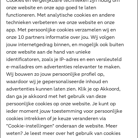
Cookies en vergelijkbare technieken zijn nodig om
onze website en onze app goed te laten
Internet Bankieren
functioneren. Met analytische cookies en andere
technieken verbeteren we onze website en onze
ABN AMRO app
app. Met persoonlijke cookies verzamelen wij en
Tikkie
onze 10 partners informatie over jou. Wij volgen
jouw internetgedrag binnen, en mogelijk ook buiten
Apple Pay
onze website aan de hand van unieke
Google Pay
identificatoren, zoals je IP-adres en een versleuteld
e-mailadres om advertenties relevanter te maken.
Veilig bankieren
Meest gezocht
Wij bouwen zo jouw persoonlijke profiel op,
waardoor wij je gepersonaliseerde inhoud en
Hypotheek berekenen
advertenties kunnen laten zien. Klik je op Akkoord,
dan ga je akkoord met het gebruik van deze
E.dentifier
persoonlijke cookies op onze website. Je kunt op
Jaaroverzicht
ieder moment jouw toestemming voor persoonlijke
cookies intrekken of je keuze veranderen via
Rood staan
"Cookie-instellingen" onderaan de website. Meer
weten? Je leest meer over het gebruik van cookies