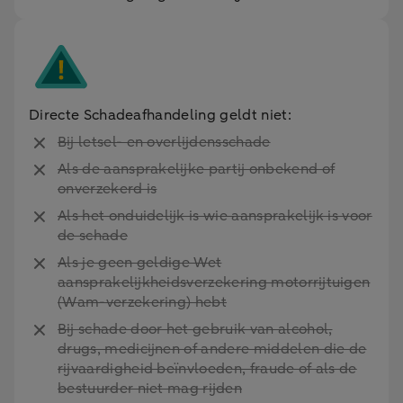
Directe Schadeafhandeling geldt niet:
Bij letsel- en overlijdensschade
Als de aansprakelijke partij onbekend of
onverzekerd is
Als het onduidelijk is wie aansprakelijk is voor
de schade
Als je geen geldige Wet
aansprakelijkheidsverzekering motorrijtuigen
(Wam-verzekering) hebt
Bij schade door het gebruik van alcohol,
drugs, medicijnen of andere middelen die de
rijvaardigheid beïnvloeden, fraude of als de
bestuurder niet mag rijden