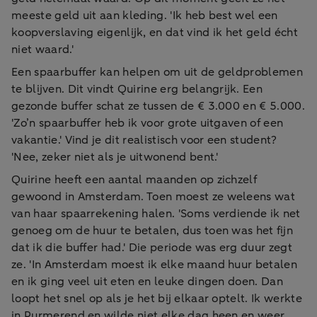
meeste geld uit aan kleding. 'Ik heb best wel een
koopverslaving eigenlijk, en dat vind ik het geld écht
niet waard.'
Een spaarbuffer kan helpen om uit de geldproblemen
te blijven. Dit vindt Quirine erg belangrijk. Een
gezonde buffer schat ze tussen de € 3.000 en € 5.000.
'Zo’n spaarbuffer heb ik voor grote uitgaven of een
vakantie.' Vind je dit realistisch voor een student?
'Nee, zeker niet als je uitwonend bent.'
Quirine heeft een aantal maanden op zichzelf
gewoond in Amsterdam. Toen moest ze weleens wat
van haar spaarrekening halen. 'Soms verdiende ik net
genoeg om de huur te betalen, dus toen was het fijn
dat ik die buffer had.' Die periode was erg duur zegt
ze. 'In Amsterdam moest ik elke maand huur betalen
en ik ging veel uit eten en leuke dingen doen. Dan
loopt het snel op als je het bij elkaar optelt. Ik werkte
in Purmerend en wilde niet elke dag heen en weer