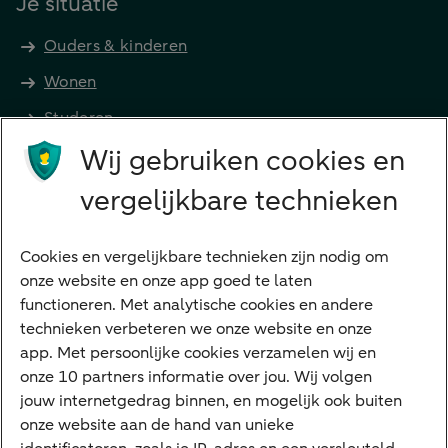
Je situatie
Ouders & kinderen
Wonen
Studeren
Wij gebruiken cookies en
Preferred Banking
Senioren
vergelijkbare technieken
Ondernemers
Digitale diensten
Cookies en vergelijkbare technieken zijn nodig om
onze website en onze app goed te laten
Internet Bankieren
functioneren. Met analytische cookies en andere
technieken verbeteren we onze website en onze
ABN AMRO app
app. Met persoonlijke cookies verzamelen wij en
Tikkie
onze 10 partners informatie over jou. Wij volgen
jouw internetgedrag binnen, en mogelijk ook buiten
Apple Pay
onze website aan de hand van unieke
Google Pay