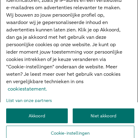
identificatoren, zoals je IP-adres en een versleuteld
e-mailadres om advertenties relevanter te maken.
Veilig bankieren
Meest gezocht
Wij bouwen zo jouw persoonlijke profiel op,
waardoor wij je gepersonaliseerde inhoud en
Hypotheek berekenen
advertenties kunnen laten zien. Klik je op Akkoord,
dan ga je akkoord met het gebruik van deze
E.dentifier
persoonlijke cookies op onze website. Je kunt op
Jaaroverzicht
ieder moment jouw toestemming voor persoonlijke
cookies intrekken of je keuze veranderen via
Rood staan
"Cookie-instellingen" onderaan de website. Meer
weten? Je leest meer over het gebruik van cookies
en vergelijkbare technieken in ons
Over ABN AMRO
Klacht indienen
Herroepingsrecht
cookiestatement.
Werken bij ABN AMRO
Toegankelijkheid
Omgangsregels
Lijst van onze partners
Duurzaamheid
Veiligheid
Privacy
Disclaimer
Cookie-instellingen
Akkoord
Niet akkoord
© 2026 ABN AMRO
Cookie-instellingen