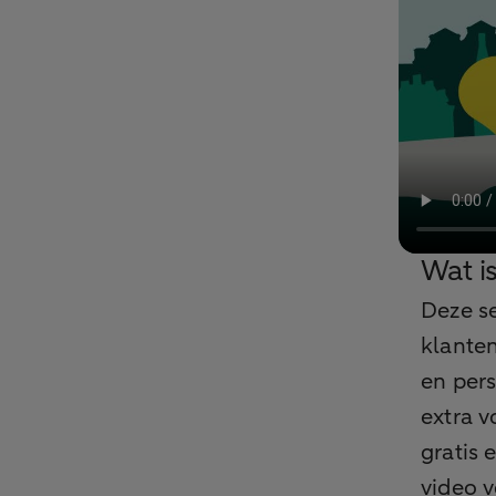
Wat i
Deze s
klanten
en pers
extra v
gratis 
video v