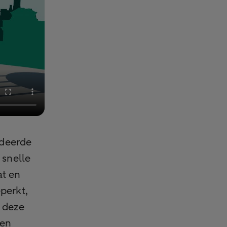
rdeerde
 snelle
at en
perkt,
n deze
den