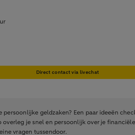
ur
Direct contact via livechat
je persoonlijke geldzaken? Een paar ideeën che
rleg je snel en persoonlijk over je financiële 
eine vragen tussendoor.