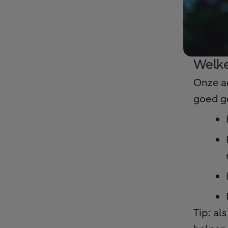
Welke
Onze ad
goed g
Tip: al