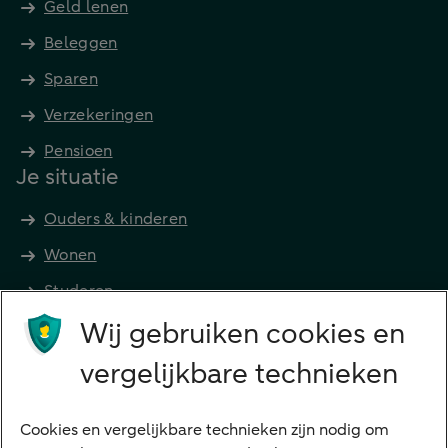
Geld lenen
Beleggen
Sparen
Verzekeringen
Pensioen
Je situatie
Ouders & kinderen
Wonen
Studeren
Wij gebruiken cookies en
Preferred Banking
Senioren
vergelijkbare technieken
Ondernemers
Digitale diensten
Cookies en vergelijkbare technieken zijn nodig om