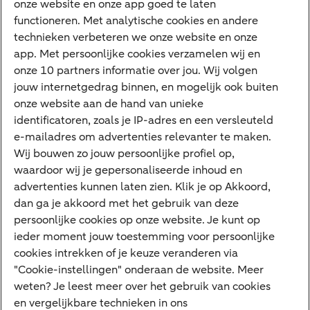
onze website en onze app goed te laten
Internet Bankieren
functioneren. Met analytische cookies en andere
technieken verbeteren we onze website en onze
ABN AMRO app
app. Met persoonlijke cookies verzamelen wij en
Tikkie
onze 10 partners informatie over jou. Wij volgen
jouw internetgedrag binnen, en mogelijk ook buiten
Apple Pay
onze website aan de hand van unieke
Google Pay
identificatoren, zoals je IP-adres en een versleuteld
e-mailadres om advertenties relevanter te maken.
Veilig bankieren
Meest gezocht
Wij bouwen zo jouw persoonlijke profiel op,
waardoor wij je gepersonaliseerde inhoud en
Hypotheek berekenen
advertenties kunnen laten zien. Klik je op Akkoord,
dan ga je akkoord met het gebruik van deze
E.dentifier
persoonlijke cookies op onze website. Je kunt op
Jaaroverzicht
ieder moment jouw toestemming voor persoonlijke
cookies intrekken of je keuze veranderen via
Rood staan
"Cookie-instellingen" onderaan de website. Meer
weten? Je leest meer over het gebruik van cookies
en vergelijkbare technieken in ons