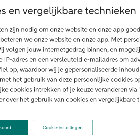
s en vergelijkbare technieken
ken zijn nodig om onze website en onze app goed 
beteren we onze website en onze app. Met perso
 Wij volgen jouw internetgedrag binnen, en mogel
 je IP-adres en een versleuteld e-mailadres om adv
el op, waardoor wij je gepersonaliseerde inhoud 
 met het gebruik van deze persoonlijke cookies 
ke cookies intrekken of je keuze veranderen via 
er over het gebruik van cookies en vergelijkbare
ht
Werken bij ABN AMRO
Toegankelijkheid
Omgangsregels
Duurzaamhei
kkoord
Cookie-instellingen
© 2026 ABN AMRO