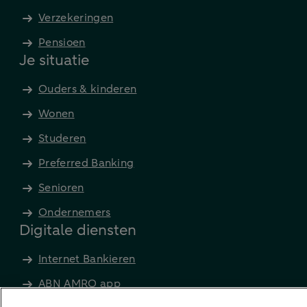
Verzekeringen
Pensioen
Je situatie
Ouders & kinderen
Wonen
Studeren
Preferred Banking
Senioren
Ondernemers
Digitale diensten
Internet Bankieren
ABN AMRO app