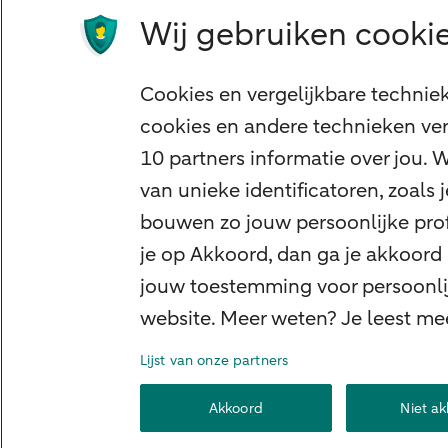
Tikkie
Wij gebruiken cookie
Apple Pay
Google Pay
Cookies en vergelijkbare technie
Veilig bankieren
cookies en andere technieken ver
Meest gezocht
10 partners informatie over jou.
Hypotheek berekenen
van unieke identificatoren, zoals
E.dentifier
bouwen zo jouw persoonlijke profi
Jaaroverzicht
je op Akkoord, dan ga je akkoord
jouw toestemming voor persoonlij
Rood staan
website. Meer weten? Je leest me
Lijst van onze partners
Over ABN AMRO
Klacht indienen
Herroepingsrec
Akkoord
Niet a