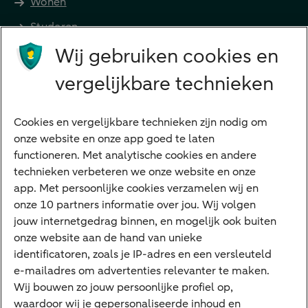
Wonen
Studeren
Wij gebruiken cookies en
Preferred Banking
Senioren
vergelijkbare technieken
Ondernemers
Digitale diensten
Cookies en vergelijkbare technieken zijn nodig om
onze website en onze app goed te laten
Internet Bankieren
functioneren. Met analytische cookies en andere
technieken verbeteren we onze website en onze
ABN AMRO app
app. Met persoonlijke cookies verzamelen wij en
Tikkie
onze 10 partners informatie over jou. Wij volgen
jouw internetgedrag binnen, en mogelijk ook buiten
Apple Pay
onze website aan de hand van unieke
Google Pay
identificatoren, zoals je IP-adres en een versleuteld
e-mailadres om advertenties relevanter te maken.
Veilig bankieren
Meest gezocht
Wij bouwen zo jouw persoonlijke profiel op,
waardoor wij je gepersonaliseerde inhoud en