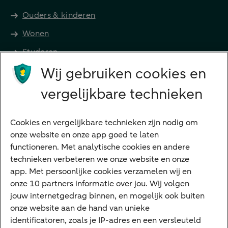
Ouders & kinderen
Wonen
Studeren
Wij gebruiken cookies en
Preferred Banking
Senioren
vergelijkbare technieken
Ondernemers
Digitale diensten
Cookies en vergelijkbare technieken zijn nodig om
onze website en onze app goed te laten
Internet Bankieren
functioneren. Met analytische cookies en andere
technieken verbeteren we onze website en onze
ABN AMRO app
app. Met persoonlijke cookies verzamelen wij en
Tikkie
onze 10 partners informatie over jou. Wij volgen
jouw internetgedrag binnen, en mogelijk ook buiten
Apple Pay
onze website aan de hand van unieke
Google Pay
identificatoren, zoals je IP-adres en een versleuteld