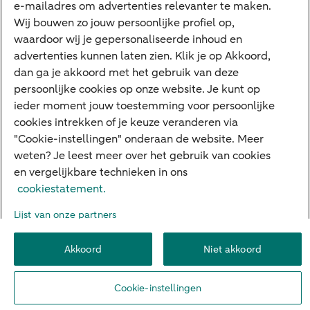
e-mailadres om advertenties relevanter te maken.
Veilig bankieren
Meest gezocht
Wij bouwen zo jouw persoonlijke profiel op,
waardoor wij je gepersonaliseerde inhoud en
Hypotheek berekenen
advertenties kunnen laten zien. Klik je op Akkoord,
dan ga je akkoord met het gebruik van deze
E.dentifier
persoonlijke cookies op onze website. Je kunt op
Jaaroverzicht
ieder moment jouw toestemming voor persoonlijke
cookies intrekken of je keuze veranderen via
Rood staan
"Cookie-instellingen" onderaan de website. Meer
weten? Je leest meer over het gebruik van cookies
en vergelijkbare technieken in ons
Over ABN AMRO
Klacht indienen
Herroepingsrecht
cookiestatement.
Werken bij ABN AMRO
Toegankelijkheid
Omgangsregels
Lijst van onze partners
Duurzaamheid
Veiligheid
Privacy
Disclaimer
Cookie-instellingen
Akkoord
Niet akkoord
© 2026 ABN AMRO
Cookie-instellingen