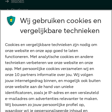
Wonen
Studeren
Wij gebruiken cookies en
Preferred Banking
Senioren
vergelijkbare technieken
Ondernemers
Digitale diensten
Cookies en vergelijkbare technieken zijn nodig om
onze website en onze app goed te laten
Internet Bankieren
functioneren. Met analytische cookies en andere
technieken verbeteren we onze website en onze
ABN AMRO app
app. Met persoonlijke cookies verzamelen wij en
Tikkie
onze 10 partners informatie over jou. Wij volgen
jouw internetgedrag binnen, en mogelijk ook buiten
Apple Pay
onze website aan de hand van unieke
Google Pay
identificatoren, zoals je IP-adres en een versleuteld
e-mailadres om advertenties relevanter te maken.
Veilig bankieren
Meest gezocht
Wij bouwen zo jouw persoonlijke profiel op,
waardoor wij je gepersonaliseerde inhoud en