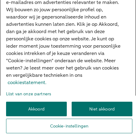
e-mailadres om advertenties relevanter te maken.
Veilig bankieren
Meest gezocht
Wij bouwen zo jouw persoonlijke profiel op,
waardoor wij je gepersonaliseerde inhoud en
Hypotheek berekenen
advertenties kunnen laten zien. Klik je op Akkoord,
dan ga je akkoord met het gebruik van deze
E.dentifier
persoonlijke cookies op onze website. Je kunt op
Jaaroverzicht
ieder moment jouw toestemming voor persoonlijke
cookies intrekken of je keuze veranderen via
Rood staan
"Cookie-instellingen" onderaan de website. Meer
weten? Je leest meer over het gebruik van cookies
en vergelijkbare technieken in ons
Over ABN AMRO
Klacht indienen
Herroepingsrecht
cookiestatement.
Werken bij ABN AMRO
Toegankelijkheid
Omgangsregels
Lijst van onze partners
Duurzaamheid
Veiligheid
Privacy
Disclaimer
Cookie-instellingen
Akkoord
Niet akkoord
© 2026 ABN AMRO
Cookie-instellingen