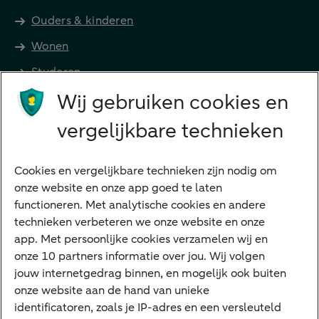
Ouders & kinderen
Wonen
Studeren
Wij gebruiken cookies en
Preferred Banking
Senioren
vergelijkbare technieken
Ondernemers
Digitale diensten
Cookies en vergelijkbare technieken zijn nodig om
onze website en onze app goed te laten
Internet Bankieren
functioneren. Met analytische cookies en andere
technieken verbeteren we onze website en onze
ABN AMRO app
app. Met persoonlijke cookies verzamelen wij en
Tikkie
onze 10 partners informatie over jou. Wij volgen
jouw internetgedrag binnen, en mogelijk ook buiten
Apple Pay
onze website aan de hand van unieke
Google Pay
identificatoren, zoals je IP-adres en een versleuteld