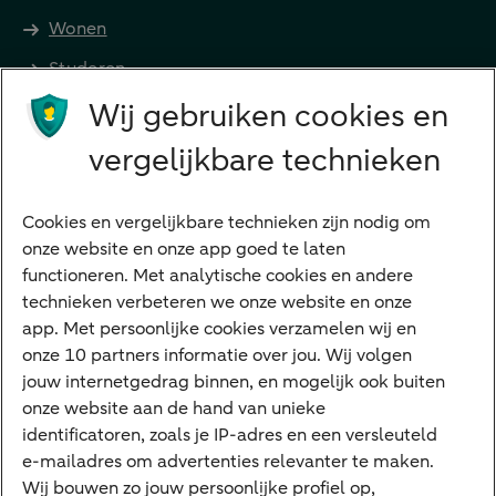
Wonen
Studeren
Wij gebruiken cookies en
Preferred Banking
Senioren
vergelijkbare technieken
Ondernemers
Digitale diensten
Cookies en vergelijkbare technieken zijn nodig om
onze website en onze app goed te laten
Internet Bankieren
functioneren. Met analytische cookies en andere
technieken verbeteren we onze website en onze
ABN AMRO app
app. Met persoonlijke cookies verzamelen wij en
Tikkie
onze 10 partners informatie over jou. Wij volgen
jouw internetgedrag binnen, en mogelijk ook buiten
Apple Pay
onze website aan de hand van unieke
Google Pay
identificatoren, zoals je IP-adres en een versleuteld
e-mailadres om advertenties relevanter te maken.
Veilig bankieren
Meest gezocht
Wij bouwen zo jouw persoonlijke profiel op,