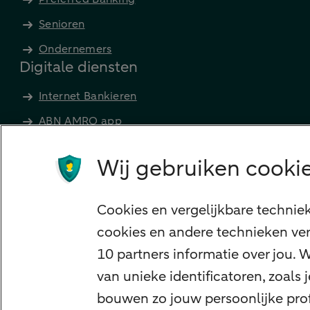
Senioren
Ondernemers
Digitale diensten
Internet Bankieren
ABN AMRO app
Tikkie
Wij gebruiken cookie
Apple Pay
Google Pay
Cookies en vergelijkbare technie
Veilig bankieren
cookies en andere technieken ver
Meest gezocht
10 partners informatie over jou.
Hypotheek berekenen
van unieke identificatoren, zoals
E.dentifier
bouwen zo jouw persoonlijke profi