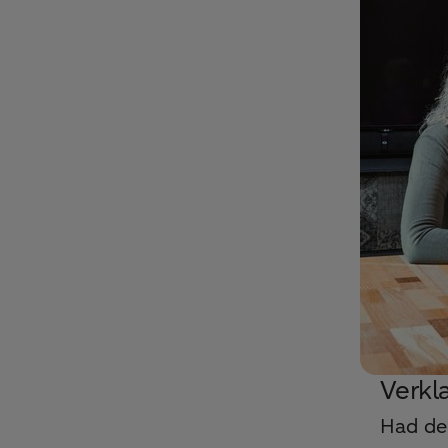
Verkla
Had de