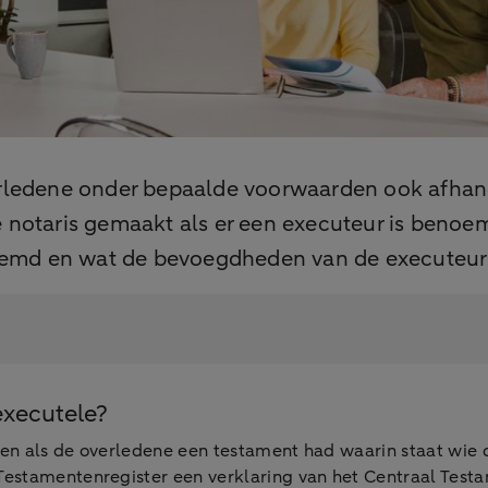
edene onder bepaalde voorwaarden ook afhande
 notaris gemaakt als er een executeur is benoemd
enoemd en wat de bevoegdheden van de executeur 
executele?
ren als de overledene een testament had waarin staat wie
Testamentenregister een verklaring van het Centraal Testa