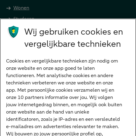
Wonen
Studeren
Wij gebruiken cookies en
Preferred Banking
Senioren
vergelijkbare technieken
Ondernemers
Digitale diensten
Cookies en vergelijkbare technieken zijn nodig om
onze website en onze app goed te laten
Internet Bankieren
functioneren. Met analytische cookies en andere
technieken verbeteren we onze website en onze
ABN AMRO app
app. Met persoonlijke cookies verzamelen wij en
Tikkie
onze 10 partners informatie over jou. Wij volgen
jouw internetgedrag binnen, en mogelijk ook buiten
Apple Pay
onze website aan de hand van unieke
Google Pay
identificatoren, zoals je IP-adres en een versleuteld
e-mailadres om advertenties relevanter te maken.
Veilig bankieren
Meest gezocht
Wij bouwen zo jouw persoonlijke profiel op,