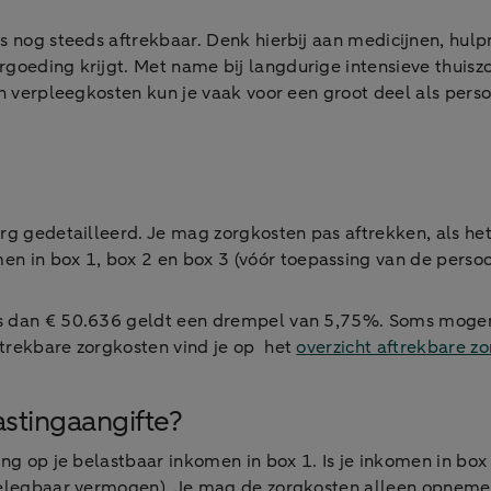
s nog steeds aftrekbaar. Denk hierbij aan medicijnen, hulpm
rgoeding krijgt. Met name bij langdurige intensieve thuis
en verpleegkosten kun je vaak voor een groot deel als pers
 erg gedetailleerd. Je mag zorgkosten pas aftrekken, als 
 in box 1, box 2 en box 3 (vóór toepassing van de pers
is dan € 50.636 geldt een drempel van 5,75%. Soms mogen 
ftrekbare zorgkosten vind je op het
overzicht aftrekbare z
astingaangifte?
ing op je belastbaar inkomen in box 1. Is je inkomen in box
belegbaar vermogen). Je mag de zorgkosten alleen opnemen 