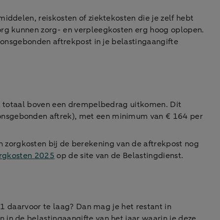
iddelen, reiskosten of ziektekosten die je zelf hebt
zorg kunnen zorg- en verpleegkosten erg hoog oplopen.
oonsgebonden aftrekpost in je belastingaangifte
het totaal boven een drempelbedrag uitkomen. Dit
oonsgebonden aftrek), met een minimum van € 164 per
zorgkosten bij de berekening van de aftrekpost nog
orgkosten 2025
op de site van de Belastingdienst.
 1 daarvoor te laag? Dan mag je het restant in
in de belastingaangifte van het jaar waarin je deze