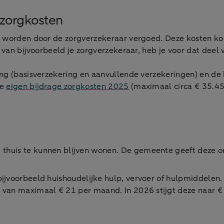
 zorgkosten
g worden door de zorgverzekeraar vergoed. Deze kosten kom
t van bijvoorbeeld je zorgverzekeraar, heb je voor dat deel
g (basisverzekering en aanvullende verzekeringen) en de kos
ke
eigen bijdrage zorgkosten 2025
(maximaal circa € 35.453 
thuis te kunnen blijven wonen. De gemeente geeft deze o
bijvoorbeeld huishoudelijke hulp, vervoer of hulpmiddele
van maximaal € 21 per maand. In 2026 stijgt deze naar € 2