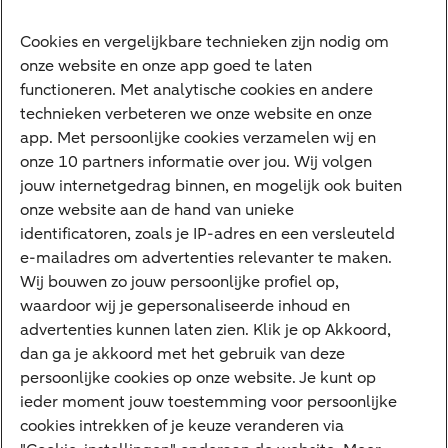
Ondernemers
Digitale diensten
Cookies en vergelijkbare technieken zijn nodig om
onze website en onze app goed te laten
Internet Bankieren
functioneren. Met analytische cookies en andere
technieken verbeteren we onze website en onze
ABN AMRO app
app. Met persoonlijke cookies verzamelen wij en
Tikkie
onze 10 partners informatie over jou. Wij volgen
jouw internetgedrag binnen, en mogelijk ook buiten
Apple Pay
onze website aan de hand van unieke
Google Pay
identificatoren, zoals je IP-adres en een versleuteld
e-mailadres om advertenties relevanter te maken.
Veilig bankieren
Meest gezocht
Wij bouwen zo jouw persoonlijke profiel op,
waardoor wij je gepersonaliseerde inhoud en
Hypotheek berekenen
advertenties kunnen laten zien. Klik je op Akkoord,
dan ga je akkoord met het gebruik van deze
E.dentifier
persoonlijke cookies op onze website. Je kunt op
Jaaroverzicht
ieder moment jouw toestemming voor persoonlijke
cookies intrekken of je keuze veranderen via
Rood staan