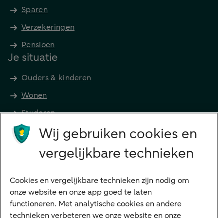
Sparen
Verzekeringen
Pensioen
Je situatie
Ouders & kinderen
Wonen
Studeren
Wij gebruiken cookies en
Preferred Banking
Senioren
vergelijkbare technieken
Ondernemers
Digitale diensten
Cookies en vergelijkbare technieken zijn nodig om
onze website en onze app goed te laten
Internet Bankieren
functioneren. Met analytische cookies en andere
technieken verbeteren we onze website en onze
ABN AMRO app