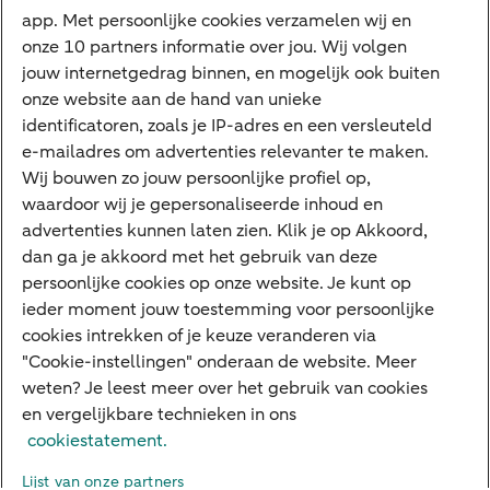
app. Met persoonlijke cookies verzamelen wij en
Tikkie
onze 10 partners informatie over jou. Wij volgen
jouw internetgedrag binnen, en mogelijk ook buiten
Apple Pay
onze website aan de hand van unieke
Google Pay
identificatoren, zoals je IP-adres en een versleuteld
e-mailadres om advertenties relevanter te maken.
Veilig bankieren
Meest gezocht
Wij bouwen zo jouw persoonlijke profiel op,
waardoor wij je gepersonaliseerde inhoud en
Hypotheek berekenen
advertenties kunnen laten zien. Klik je op Akkoord,
dan ga je akkoord met het gebruik van deze
E.dentifier
persoonlijke cookies op onze website. Je kunt op
Jaaroverzicht
ieder moment jouw toestemming voor persoonlijke
cookies intrekken of je keuze veranderen via
Rood staan
"Cookie-instellingen" onderaan de website. Meer
weten? Je leest meer over het gebruik van cookies
en vergelijkbare technieken in ons
Over ABN AMRO
Klacht indienen
Herroepingsrecht
cookiestatement.
Werken bij ABN AMRO
Toegankelijkheid
Omgangsregels
Lijst van onze partners