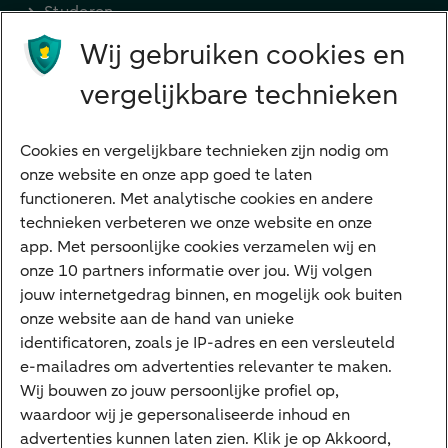
Studeren
Wij gebruiken cookies en
Preferred Banking
Senioren
vergelijkbare technieken
Ondernemers
Digitale diensten
Cookies en vergelijkbare technieken zijn nodig om
onze website en onze app goed te laten
Internet Bankieren
functioneren. Met analytische cookies en andere
technieken verbeteren we onze website en onze
ABN AMRO app
app. Met persoonlijke cookies verzamelen wij en
Tikkie
onze 10 partners informatie over jou. Wij volgen
jouw internetgedrag binnen, en mogelijk ook buiten
Apple Pay
onze website aan de hand van unieke
Google Pay
identificatoren, zoals je IP-adres en een versleuteld
e-mailadres om advertenties relevanter te maken.
Veilig bankieren
Meest gezocht
Wij bouwen zo jouw persoonlijke profiel op,
waardoor wij je gepersonaliseerde inhoud en
Hypotheek berekenen
advertenties kunnen laten zien. Klik je op Akkoord,