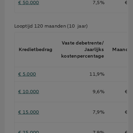
€ 50.000
7,5%
€ 9
Looptijd 120 maanden (10 jaar)
Vaste debetrente/
Kredietbedrag
Jaarlijks
Maandb
kostenpercentage
€ 5.000
11,9%
€ 
€ 10.000
9,6%
€ 1
€ 15.000
7,9%
€ 1
€ 25.000
7,9%
€ 2