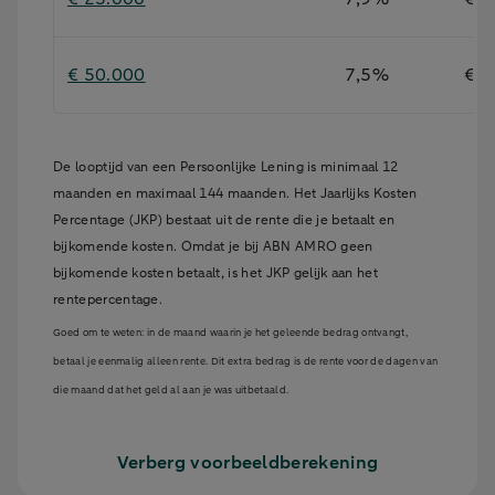
€ 50.000
7,5%
€ 5
De looptijd van een Persoonlijke Lening is minimaal 12
maanden en maximaal 144 maanden. Het Jaarlijks Kosten
Percentage (JKP) bestaat uit de rente die je betaalt en
bijkomende kosten. Omdat je bij ABN AMRO geen
bijkomende kosten betaalt, is het JKP gelijk aan het
rentepercentage.
Goed om te weten: in de maand waarin je het geleende bedrag ontvangt,
betaal je eenmalig alleen rente. Dit extra bedrag is de rente voor de dagen van
die maand dat het geld al aan je was uitbetaald.
Verberg voorbeeldberekening