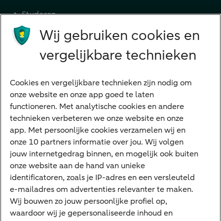
Studeren
Wij gebruiken cookies en
Preferred Banking
Senioren
vergelijkbare technieken
Ondernemers
Digitale diensten
Cookies en vergelijkbare technieken zijn nodig om
onze website en onze app goed te laten
Internet Bankieren
functioneren. Met analytische cookies en andere
technieken verbeteren we onze website en onze
ABN AMRO app
app. Met persoonlijke cookies verzamelen wij en
Tikkie
onze 10 partners informatie over jou. Wij volgen
jouw internetgedrag binnen, en mogelijk ook buiten
Apple Pay
onze website aan de hand van unieke
Google Pay
identificatoren, zoals je IP-adres en een versleuteld
e-mailadres om advertenties relevanter te maken.
Veilig bankieren
Meest gezocht
Wij bouwen zo jouw persoonlijke profiel op,
waardoor wij je gepersonaliseerde inhoud en