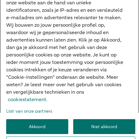
onze website aan de hand van unieke
Google Pay
identificatoren, zoals je IP-adres en een versleuteld
e-mailadres om advertenties relevanter te maken.
Veilig bankieren
Meest gezocht
Wij bouwen zo jouw persoonlijke profiel op,
waardoor wij je gepersonaliseerde inhoud en
Hypotheek berekenen
advertenties kunnen laten zien. Klik je op Akkoord,
dan ga je akkoord met het gebruik van deze
E.dentifier
persoonlijke cookies op onze website. Je kunt op
Jaaroverzicht
ieder moment jouw toestemming voor persoonlijke
cookies intrekken of je keuze veranderen via
Rood staan
"Cookie-instellingen" onderaan de website. Meer
weten? Je leest meer over het gebruik van cookies
en vergelijkbare technieken in ons
Over ABN AMRO
Klacht indienen
Herroepingsrecht
cookiestatement.
Werken bij ABN AMRO
Toegankelijkheid
Omgangsregels
Lijst van onze partners
Duurzaamheid
Veiligheid
Privacy
Disclaimer
Cookie-instellingen
Akkoord
Niet akkoord