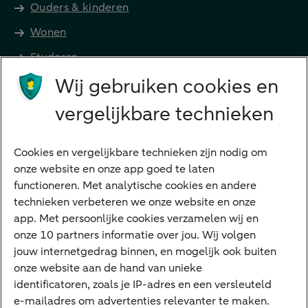
Ouders & kinderen
Wonen
Studeren
Wij gebruiken cookies en
Preferred Banking
Senioren
vergelijkbare technieken
Ondernemers
Digitale diensten
Cookies en vergelijkbare technieken zijn nodig om
onze website en onze app goed te laten
Internet Bankieren
functioneren. Met analytische cookies en andere
technieken verbeteren we onze website en onze
ABN AMRO app
app. Met persoonlijke cookies verzamelen wij en
Tikkie
onze 10 partners informatie over jou. Wij volgen
jouw internetgedrag binnen, en mogelijk ook buiten
Apple Pay
onze website aan de hand van unieke
Google Pay
identificatoren, zoals je IP-adres en een versleuteld
e-mailadres om advertenties relevanter te maken.
Veilig bankieren