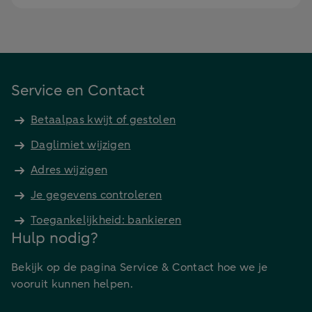
Service en Contact
Betaalpas kwijt of gestolen
Daglimiet wijzigen
Adres wijzigen
Je gegevens controleren
Toegankelijkheid: bankieren
Hulp nodig?
Bekijk op de pagina Service & Contact hoe we je
vooruit kunnen helpen.