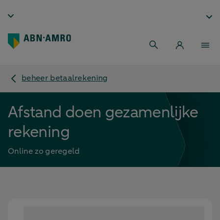
beheer betaalrekening
Afstand doen gezamenlijke
rekening
Online zo geregeld