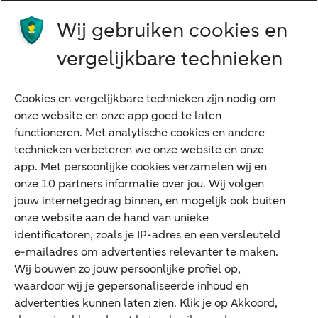
Studeren
Wij gebruiken cookies en
Preferred Banking
Senioren
vergelijkbare technieken
Ondernemers
Digitale diensten
Cookies en vergelijkbare technieken zijn nodig om
onze website en onze app goed te laten
Internet Bankieren
functioneren. Met analytische cookies en andere
technieken verbeteren we onze website en onze
ABN AMRO app
app. Met persoonlijke cookies verzamelen wij en
Tikkie
onze 10 partners informatie over jou. Wij volgen
jouw internetgedrag binnen, en mogelijk ook buiten
Apple Pay
onze website aan de hand van unieke
Google Pay
identificatoren, zoals je IP-adres en een versleuteld
e-mailadres om advertenties relevanter te maken.
Veilig bankieren
Meest gezocht
Wij bouwen zo jouw persoonlijke profiel op,
waardoor wij je gepersonaliseerde inhoud en
Hypotheek berekenen
advertenties kunnen laten zien. Klik je op Akkoord,