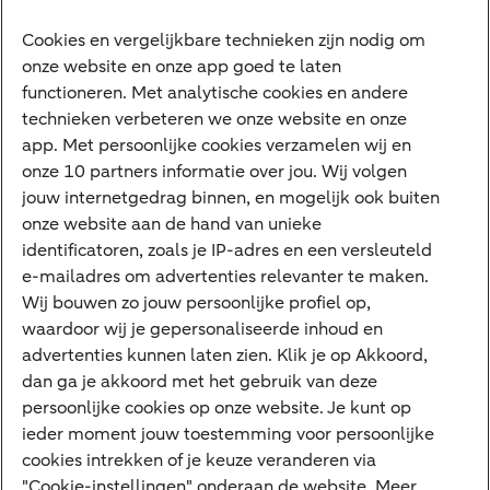
Ondernemers
Digitale diensten
Cookies en vergelijkbare technieken zijn nodig om
onze website en onze app goed te laten
Internet Bankieren
functioneren. Met analytische cookies en andere
technieken verbeteren we onze website en onze
ABN AMRO app
app. Met persoonlijke cookies verzamelen wij en
Tikkie
onze 10 partners informatie over jou. Wij volgen
jouw internetgedrag binnen, en mogelijk ook buiten
Apple Pay
onze website aan de hand van unieke
Google Pay
identificatoren, zoals je IP-adres en een versleuteld
e-mailadres om advertenties relevanter te maken.
Veilig bankieren
Meest gezocht
Wij bouwen zo jouw persoonlijke profiel op,
waardoor wij je gepersonaliseerde inhoud en
Hypotheek berekenen
advertenties kunnen laten zien. Klik je op Akkoord,
dan ga je akkoord met het gebruik van deze
E.dentifier
persoonlijke cookies op onze website. Je kunt op
Jaaroverzicht
ieder moment jouw toestemming voor persoonlijke
cookies intrekken of je keuze veranderen via
Rood staan
"Cookie-instellingen" onderaan de website. Meer