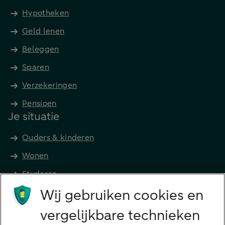
Hypotheken
Geld lenen
Beleggen
Sparen
Verzekeringen
Pensioen
Je situatie
Ouders & kinderen
Wonen
Studeren
Wij gebruiken cookies en
Preferred Banking
Senioren
vergelijkbare technieken