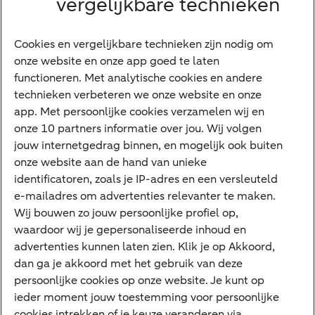
vergelijkbare technieken
Ondernemers
Digitale diensten
Cookies en vergelijkbare technieken zijn nodig om
onze website en onze app goed te laten
Internet Bankieren
functioneren. Met analytische cookies en andere
technieken verbeteren we onze website en onze
ABN AMRO app
app. Met persoonlijke cookies verzamelen wij en
Tikkie
onze 10 partners informatie over jou. Wij volgen
jouw internetgedrag binnen, en mogelijk ook buiten
Apple Pay
onze website aan de hand van unieke
Google Pay
identificatoren, zoals je IP-adres en een versleuteld
e-mailadres om advertenties relevanter te maken.
Veilig bankieren
Meest gezocht
Wij bouwen zo jouw persoonlijke profiel op,
waardoor wij je gepersonaliseerde inhoud en
Hypotheek berekenen
advertenties kunnen laten zien. Klik je op Akkoord,
dan ga je akkoord met het gebruik van deze
E.dentifier
persoonlijke cookies op onze website. Je kunt op
Jaaroverzicht
ieder moment jouw toestemming voor persoonlijke
cookies intrekken of je keuze veranderen via