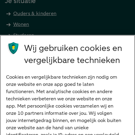
Je situatie
Ouders & kinderen
Wonen
Studeren
Wij gebruiken cookies en
Preferred Banking
Senioren
vergelijkbare technieken
Ondernemers
Digitale diensten
Cookies en vergelijkbare technieken zijn nodig om
onze website en onze app goed te laten
Internet Bankieren
functioneren. Met analytische cookies en andere
technieken verbeteren we onze website en onze
ABN AMRO app
app. Met persoonlijke cookies verzamelen wij en
Tikkie
onze 10 partners informatie over jou. Wij volgen
jouw internetgedrag binnen, en mogelijk ook buiten
Apple Pay
onze website aan de hand van unieke
Google Pay