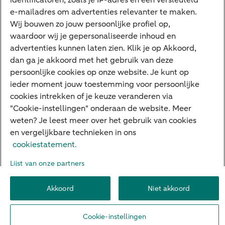
identificatoren, zoals je IP-adres en een versleuteld
e-mailadres om advertenties relevanter te maken.
Veilig bankieren
Meest gezocht
Wij bouwen zo jouw persoonlijke profiel op,
waardoor wij je gepersonaliseerde inhoud en
Hypotheek berekenen
advertenties kunnen laten zien. Klik je op Akkoord,
dan ga je akkoord met het gebruik van deze
E.dentifier
persoonlijke cookies op onze website. Je kunt op
Jaaroverzicht
ieder moment jouw toestemming voor persoonlijke
cookies intrekken of je keuze veranderen via
Rood staan
"Cookie-instellingen" onderaan de website. Meer
weten? Je leest meer over het gebruik van cookies
en vergelijkbare technieken in ons
Over ABN AMRO
Klacht indienen
Herroepingsrecht
cookiestatement.
Werken bij ABN AMRO
Toegankelijkheid
Omgangsregels
Lijst van onze partners
Duurzaamheid
Veiligheid
Privacy
Disclaimer
Cookie-instellingen
Akkoord
Niet akkoord
© 2026 ABN AMRO
Cookie-instellingen