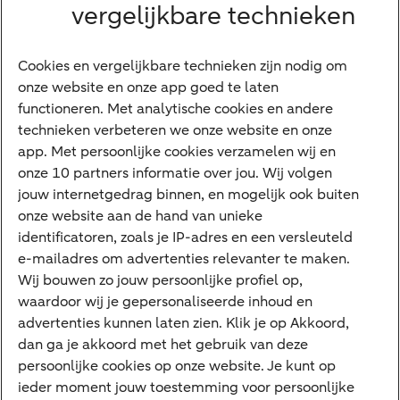
Grootzakelijk
vergelijkbare technieken
Vrouwelijke ondernemers
Diensten
Cookies en vergelijkbare technieken zijn nodig om
onze website en onze app goed te laten
VraagHugo
functioneren. Met analytische cookies en andere
technieken verbeteren we onze website en onze
Corporate Finance
app. Met persoonlijke cookies verzamelen wij en
Tikkie zakelijk
onze 10 partners informatie over jou. Wij volgen
jouw internetgedrag binnen, en mogelijk ook buiten
Cyber Veilig & Zeker
onze website aan de hand van unieke
Private Banking
identificatoren, zoals je IP-adres en een versleuteld
Interessant
e-mailadres om advertenties relevanter te maken.
Wij bouwen zo jouw persoonlijke profiel op,
Sectoren & trends
waardoor wij je gepersonaliseerde inhoud en
Ondernemersverhalen
advertenties kunnen laten zien. Klik je op Akkoord,
dan ga je akkoord met het gebruik van deze
Valutacentrum
persoonlijke cookies op onze website. Je kunt op
Alles over PSD2
ieder moment jouw toestemming voor persoonlijke