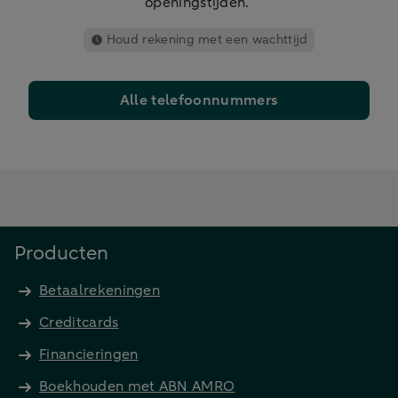
openingstijden.
Houd rekening met een wachttijd
Alle telefoonnummers
Producten
Betaalrekeningen
Creditcards
Financieringen
Boekhouden met ABN AMRO