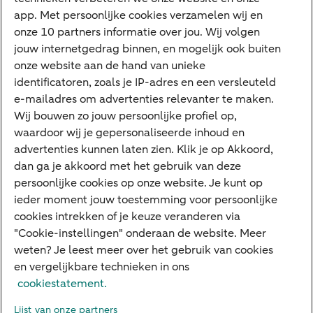
app. Met persoonlijke cookies verzamelen wij en
Tikkie zakelijk
onze 10 partners informatie over jou. Wij volgen
jouw internetgedrag binnen, en mogelijk ook buiten
Cyber Veilig & Zeker
onze website aan de hand van unieke
Private Banking
identificatoren, zoals je IP-adres en een versleuteld
Interessant
e-mailadres om advertenties relevanter te maken.
Wij bouwen zo jouw persoonlijke profiel op,
Sectoren & trends
waardoor wij je gepersonaliseerde inhoud en
Ondernemersverhalen
advertenties kunnen laten zien. Klik je op Akkoord,
dan ga je akkoord met het gebruik van deze
Valutacentrum
persoonlijke cookies op onze website. Je kunt op
Alles over PSD2
ieder moment jouw toestemming voor persoonlijke
cookies intrekken of je keuze veranderen via
Business Community
"Cookie-instellingen" onderaan de website. Meer
weten? Je leest meer over het gebruik van cookies
en vergelijkbare technieken in ons
Over ABN AMRO
Klacht indienen
Werken bij ABN AMRO
cookiestatement.
Toegankelijkheid
Omgangsregels
Duurzaamheid
Veiligheid
Lijst van onze partners