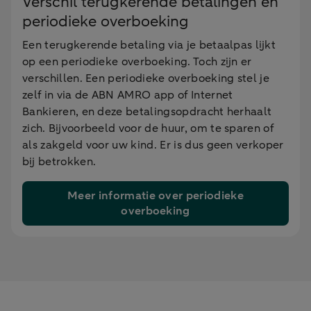
Verschil terugkerende betalingen en
periodieke overboeking
Een terugkerende betaling via je betaalpas lijkt
op een periodieke overboeking. Toch zijn er
verschillen. Een periodieke overboeking stel je
zelf in via de ABN AMRO app of Internet
Bankieren, en deze betalingsopdracht herhaalt
zich. Bijvoorbeeld voor de huur, om te sparen of
als zakgeld voor uw kind. Er is dus geen verkoper
bij betrokken.
Meer informatie over periodieke
overboeking