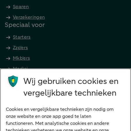
Sparen
Verzekeringen
Speciaal voor
Starters
Zzp'ers
Mkb'ers
Medici
Wij gebruiken cookies en
Advocaten en notarissen
Grootzakelijk
vergelijkbare technieken
Vrouwelijke ondernemers
Diensten
Cookies en vergelijkbare technieken zijn nodig om
onze website en onze app goed te laten
VraagHugo
functioneren. Met analytische cookies en andere
technieken verbeteren we onze website en onze
Corporate Finance