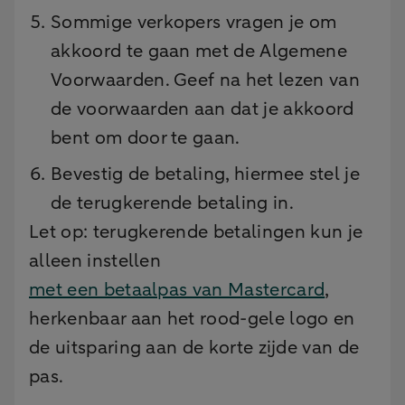
Sommige verkopers vragen je om
akkoord te gaan met de Algemene
Voorwaarden. Geef na het lezen van
de voorwaarden aan dat je akkoord
bent om door te gaan.
Bevestig de betaling, hiermee stel je
de terugkerende betaling in.
Let op: terugkerende betalingen kun je
alleen instellen
met een betaalpas van Mastercard
,
herkenbaar aan het rood-gele logo en
de uitsparing aan de korte zijde van de
pas.