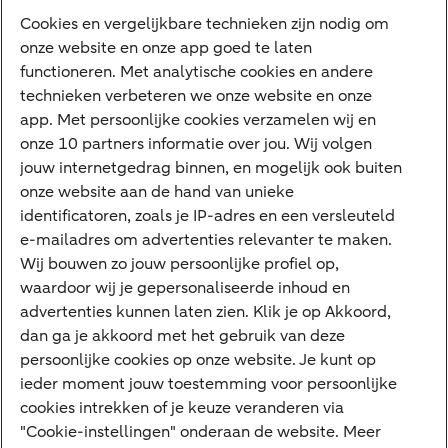
Diensten
Cookies en vergelijkbare technieken zijn nodig om
onze website en onze app goed te laten
VraagHugo
functioneren. Met analytische cookies en andere
technieken verbeteren we onze website en onze
Corporate Finance
app. Met persoonlijke cookies verzamelen wij en
Tikkie zakelijk
onze 10 partners informatie over jou. Wij volgen
jouw internetgedrag binnen, en mogelijk ook buiten
Cyber Veilig & Zeker
onze website aan de hand van unieke
Private Banking
identificatoren, zoals je IP-adres en een versleuteld
Interessant
e-mailadres om advertenties relevanter te maken.
Wij bouwen zo jouw persoonlijke profiel op,
Sectoren & trends
waardoor wij je gepersonaliseerde inhoud en
Ondernemersverhalen
advertenties kunnen laten zien. Klik je op Akkoord,
dan ga je akkoord met het gebruik van deze
Valutacentrum
persoonlijke cookies op onze website. Je kunt op
Alles over PSD2
ieder moment jouw toestemming voor persoonlijke
cookies intrekken of je keuze veranderen via
Business Community
"Cookie-instellingen" onderaan de website. Meer