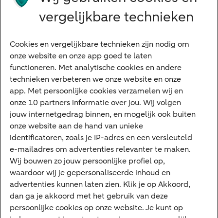
Grootzakelijk
vergelijkbare technieken
Vrouwelijke ondernemers
Diensten
Cookies en vergelijkbare technieken zijn nodig om
onze website en onze app goed te laten
VraagHugo
functioneren. Met analytische cookies en andere
technieken verbeteren we onze website en onze
Corporate Finance
app. Met persoonlijke cookies verzamelen wij en
Tikkie zakelijk
onze 10 partners informatie over jou. Wij volgen
jouw internetgedrag binnen, en mogelijk ook buiten
Cyber Veilig & Zeker
onze website aan de hand van unieke
Private Banking
identificatoren, zoals je IP-adres en een versleuteld
Interessant
e-mailadres om advertenties relevanter te maken.
Wij bouwen zo jouw persoonlijke profiel op,
Sectoren & trends
waardoor wij je gepersonaliseerde inhoud en
Ondernemersverhalen
advertenties kunnen laten zien. Klik je op Akkoord,
dan ga je akkoord met het gebruik van deze
Valutacentrum
persoonlijke cookies op onze website. Je kunt op
Alles over PSD2