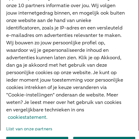
Tikkie zakelijk
onze 10 partners informatie over jou. Wij volgen
jouw internetgedrag binnen, en mogelijk ook buiten
Cyber Veilig & Zeker
onze website aan de hand van unieke
Private Banking
identificatoren, zoals je IP-adres en een versleuteld
Interessant
e-mailadres om advertenties relevanter te maken.
Wij bouwen zo jouw persoonlijke profiel op,
Sectoren & trends
waardoor wij je gepersonaliseerde inhoud en
Ondernemersverhalen
advertenties kunnen laten zien. Klik je op Akkoord,
dan ga je akkoord met het gebruik van deze
Valutacentrum
persoonlijke cookies op onze website. Je kunt op
Alles over PSD2
ieder moment jouw toestemming voor persoonlijke
cookies intrekken of je keuze veranderen via
Business Community
"Cookie-instellingen" onderaan de website. Meer
weten? Je leest meer over het gebruik van cookies
en vergelijkbare technieken in ons
Over ABN AMRO
Klacht indienen
Werken bij ABN AMRO
cookiestatement.
Toegankelijkheid
Omgangsregels
Duurzaamheid
Veiligheid
Lijst van onze partners
Privacy
Disclaimer
Cookie-instellingen