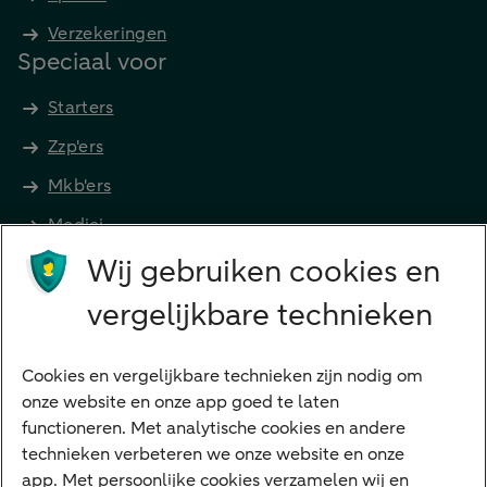
Verzekeringen
Speciaal voor
Starters
Zzp'ers
Mkb'ers
Medici
Wij gebruiken cookies en
Advocaten en notarissen
Grootzakelijk
vergelijkbare technieken
Vrouwelijke ondernemers
Diensten
Cookies en vergelijkbare technieken zijn nodig om
onze website en onze app goed te laten
VraagHugo
functioneren. Met analytische cookies en andere
technieken verbeteren we onze website en onze
Corporate Finance
app. Met persoonlijke cookies verzamelen wij en