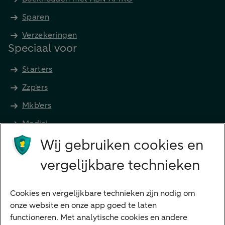
Sparen
Verzekeringen
Speciaal voor
Starters
Zzp'ers
Mkb'ers
Medici
Wij gebruiken cookies en
Advocaten en notarissen
Grootzakelijk
vergelijkbare technieken
Vrouwelijke ondernemers
Diensten
Cookies en vergelijkbare technieken zijn nodig om
onze website en onze app goed te laten
VraagHugo
functioneren. Met analytische cookies en andere