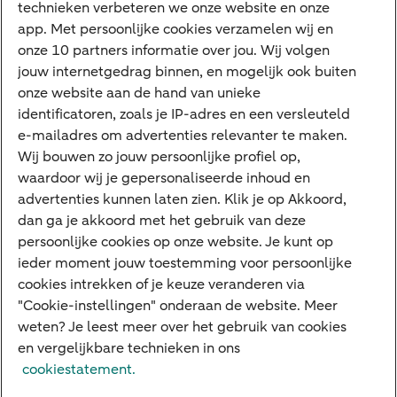
technieken verbeteren we onze website en onze
Corporate Finance
app. Met persoonlijke cookies verzamelen wij en
Tikkie zakelijk
onze 10 partners informatie over jou. Wij volgen
jouw internetgedrag binnen, en mogelijk ook buiten
Cyber Veilig & Zeker
onze website aan de hand van unieke
Private Banking
identificatoren, zoals je IP-adres en een versleuteld
Interessant
e-mailadres om advertenties relevanter te maken.
Wij bouwen zo jouw persoonlijke profiel op,
Sectoren & trends
waardoor wij je gepersonaliseerde inhoud en
Ondernemersverhalen
advertenties kunnen laten zien. Klik je op Akkoord,
dan ga je akkoord met het gebruik van deze
Valutacentrum
persoonlijke cookies op onze website. Je kunt op
Alles over PSD2
ieder moment jouw toestemming voor persoonlijke
cookies intrekken of je keuze veranderen via
Business Community
"Cookie-instellingen" onderaan de website. Meer
weten? Je leest meer over het gebruik van cookies
en vergelijkbare technieken in ons
Over ABN AMRO
Klacht indienen
Werken bij ABN AMRO
cookiestatement.
Toegankelijkheid
Omgangsregels
Duurzaamheid
Veiligheid