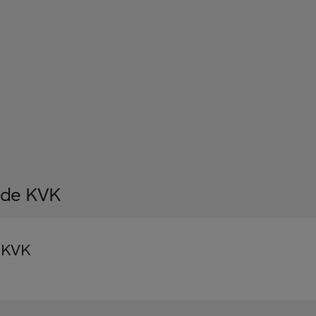
j de KVK
e KVK