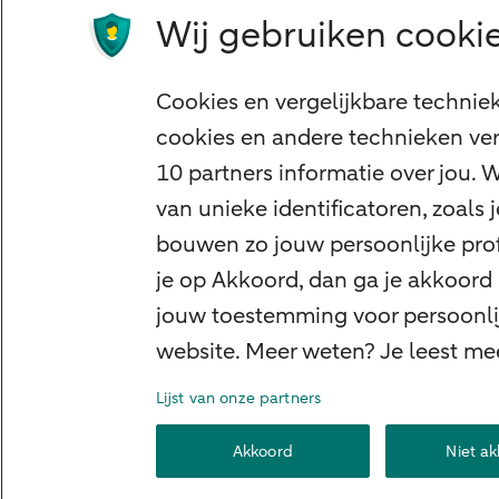
Wij gebruiken cookie
Cyber Veilig & Zeker
Private Banking
Cookies en vergelijkbare technie
Interessant
cookies en andere technieken ver
Sectoren & trends
10 partners informatie over jou.
Ondernemersverhalen
van unieke identificatoren, zoals
Valutacentrum
bouwen zo jouw persoonlijke profi
Alles over PSD2
je op Akkoord, dan ga je akkoord
jouw toestemming voor persoonlij
Business Community
website. Meer weten? Je leest me
Lijst van onze partners
Over ABN AMRO
Klacht indienen
Werke
Akkoord
Niet a