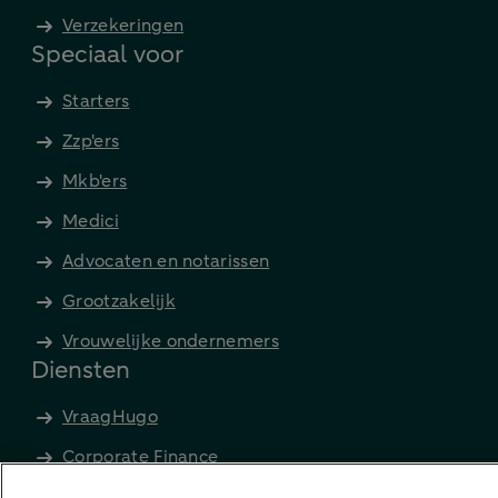
Verzekeringen
Speciaal voor
Starters
Zzp'ers
Mkb'ers
Medici
Advocaten en notarissen
Grootzakelijk
Vrouwelijke ondernemers
Diensten
VraagHugo
Corporate Finance
Tikkie zakelijk