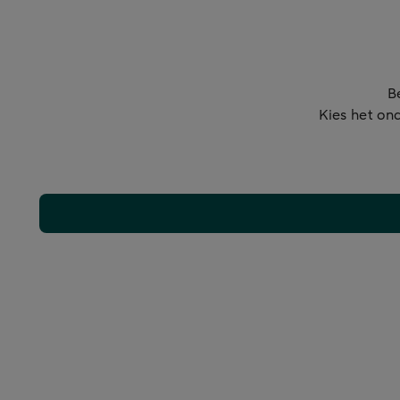
B
Kies het ond