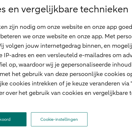
s en vergelijkbare technieken
ken zijn nodig om onze website en onze app goed 
beteren we onze website en onze app. Met perso
 Wij volgen jouw internetgedrag binnen, en mogel
 je IP-adres en een versleuteld e-mailadres om adv
el op, waardoor wij je gepersonaliseerde inhoud 
 met het gebruik van deze persoonlijke cookies 
ke cookies intrekken of je keuze veranderen via 
er over het gebruik van cookies en vergelijkbare
n bij ABN AMRO
Toegankelijkheid
Omgangsregels
Duurzaamheid
Veilighe
kkoord
Cookie-instellingen
© 2026 ABN AMRO