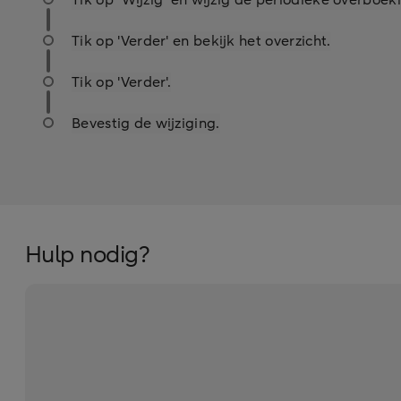
Tik op ‘Wijzig’ en wijzig de periodieke overboek
Tik op 'Verder' en bekijk het overzicht.
Tik op 'Verder'.
Bevestig de wijziging.
Hulp nodig?