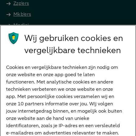
Zzp'ers
Mkb'ers
Medici
Wij gebruiken cookies en
Advocaten en notarissen
Grootzakelijk
vergelijkbare technieken
Vrouwelijke ondernemers
Diensten
Cookies en vergelijkbare technieken zijn nodig om
onze website en onze app goed te laten
VraagHugo
functioneren. Met analytische cookies en andere
technieken verbeteren we onze website en onze
Corporate Finance
app. Met persoonlijke cookies verzamelen wij en
Tikkie zakelijk
onze 10 partners informatie over jou. Wij volgen
jouw internetgedrag binnen, en mogelijk ook buiten
Cyber Veilig & Zeker
onze website aan de hand van unieke
Private Banking
identificatoren, zoals je IP-adres en een versleuteld
Interessant
e-mailadres om advertenties relevanter te maken.