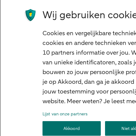
Tikkie zakelijk
Wij gebruiken cookie
Cyber Veilig & Zeker
Private Banking
Cookies en vergelijkbare technie
Interessant
cookies en andere technieken ver
Sectoren & trends
10 partners informatie over jou.
Ondernemersverhalen
van unieke identificatoren, zoals
Valutacentrum
bouwen zo jouw persoonlijke profi
Alles over PSD2
je op Akkoord, dan ga je akkoord
jouw toestemming voor persoonlij
Business Community
website. Meer weten? Je leest me
Lijst van onze partners
Over ABN AMRO
Klacht indienen
Werke
Akkoord
Niet a