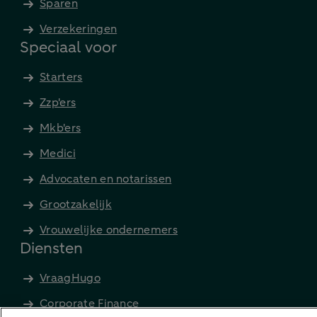
Sparen
Verzekeringen
Speciaal voor
Starters
Zzp'ers
Mkb'ers
Medici
Advocaten en notarissen
Grootzakelijk
Vrouwelijke ondernemers
Diensten
VraagHugo
Corporate Finance