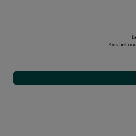
B
Kies het ond