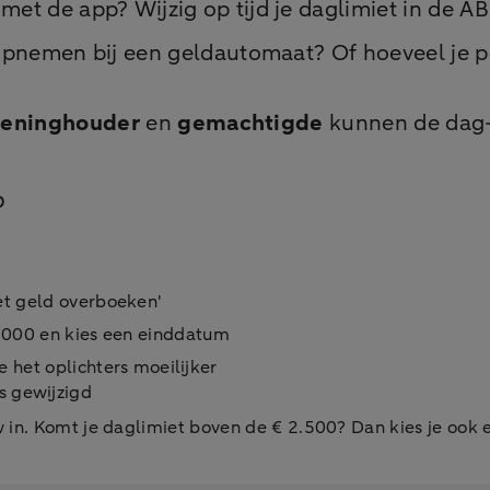
 met de app? Wijzig op tijd je daglimiet in de
 opnemen bij een geldautomaat? Of hoeveel je p
keninghouder
en
gemachtigde
kunnen de dag- 
p
et geld overboeken'
0.000 en kies een einddatum
 het oplichters moeilijker
s gewijzigd
w in. Komt je daglimiet boven de € 2.500? Dan kies je oo