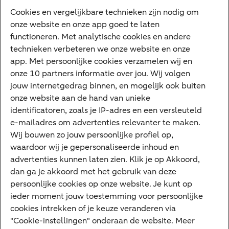
Diensten
Cookies en vergelijkbare technieken zijn nodig om
onze website en onze app goed te laten
VraagHugo
functioneren. Met analytische cookies en andere
technieken verbeteren we onze website en onze
Corporate Finance
app. Met persoonlijke cookies verzamelen wij en
Tikkie zakelijk
onze 10 partners informatie over jou. Wij volgen
jouw internetgedrag binnen, en mogelijk ook buiten
Cyber Veilig & Zeker
onze website aan de hand van unieke
Private Banking
identificatoren, zoals je IP-adres en een versleuteld
Interessant
e-mailadres om advertenties relevanter te maken.
Wij bouwen zo jouw persoonlijke profiel op,
Sectoren & trends
waardoor wij je gepersonaliseerde inhoud en
Ondernemersverhalen
advertenties kunnen laten zien. Klik je op Akkoord,
dan ga je akkoord met het gebruik van deze
Valutacentrum
persoonlijke cookies op onze website. Je kunt op
Alles over PSD2
ieder moment jouw toestemming voor persoonlijke
cookies intrekken of je keuze veranderen via
Business Community
"Cookie-instellingen" onderaan de website. Meer