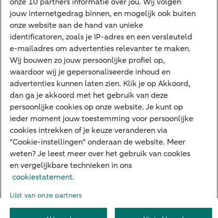
onze 10 partners informatie over jou. Wij volgen
jouw internetgedrag binnen, en mogelijk ook buiten
Cyber Veilig & Zeker
onze website aan de hand van unieke
Private Banking
identificatoren, zoals je IP-adres en een versleuteld
Interessant
e-mailadres om advertenties relevanter te maken.
Wij bouwen zo jouw persoonlijke profiel op,
Sectoren & trends
waardoor wij je gepersonaliseerde inhoud en
Ondernemersverhalen
advertenties kunnen laten zien. Klik je op Akkoord,
dan ga je akkoord met het gebruik van deze
Valutacentrum
persoonlijke cookies op onze website. Je kunt op
Alles over PSD2
ieder moment jouw toestemming voor persoonlijke
cookies intrekken of je keuze veranderen via
Business Community
"Cookie-instellingen" onderaan de website. Meer
weten? Je leest meer over het gebruik van cookies
en vergelijkbare technieken in ons
Over ABN AMRO
Klacht indienen
Werken bij ABN AMRO
cookiestatement.
Toegankelijkheid
Omgangsregels
Duurzaamheid
Veiligheid
Lijst van onze partners
Privacy
Disclaimer
Cookie-instellingen