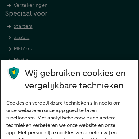
Verzekeringen
Speciaal voor
Starters
Zzp'ers
Mkb'ers
Medici
Wij gebruiken cookies en
Advocaten en notarissen
Grootzakelijk
vergelijkbare technieken
Vrouwelijke ondernemers
Diensten
Cookies en vergelijkbare technieken zijn nodig om
onze website en onze app goed te laten
VraagHugo
functioneren. Met analytische cookies en andere
technieken verbeteren we onze website en onze
Corporate Finance
app. Met persoonlijke cookies verzamelen wij en
Tikkie zakelijk