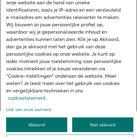
onze website aan de hand van unieke
Private Banking
identificatoren, zoals je IP-adres en een versleuteld
Interessant
e-mailadres om advertenties relevanter te maken.
Wij bouwen zo jouw persoonlijke profiel op,
Sectoren & trends
waardoor wij je gepersonaliseerde inhoud en
Ondernemersverhalen
advertenties kunnen laten zien. Klik je op Akkoord,
dan ga je akkoord met het gebruik van deze
Valutacentrum
persoonlijke cookies op onze website. Je kunt op
Alles over PSD2
ieder moment jouw toestemming voor persoonlijke
cookies intrekken of je keuze veranderen via
Business Community
"Cookie-instellingen" onderaan de website. Meer
weten? Je leest meer over het gebruik van cookies
en vergelijkbare technieken in ons
Over ABN AMRO
Klacht indienen
Werken bij ABN AMRO
cookiestatement.
Toegankelijkheid
Omgangsregels
Duurzaamheid
Veiligheid
Lijst van onze partners
Privacy
Disclaimer
Cookie-instellingen
Akkoord
Niet akkoord