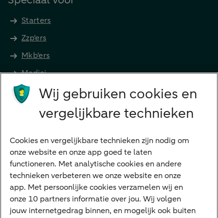
Speciaal voor
Starters
Zzp'ers
Mkb'ers
Medici
Wij gebruiken cookies en
Advocaten en notarissen
Grootzakelijk
vergelijkbare technieken
Vrouwelijke ondernemers
Diensten
Cookies en vergelijkbare technieken zijn nodig om
onze website en onze app goed te laten
VraagHugo
functioneren. Met analytische cookies en andere
technieken verbeteren we onze website en onze
Corporate Finance
app. Met persoonlijke cookies verzamelen wij en
Tikkie zakelijk
onze 10 partners informatie over jou. Wij volgen
jouw internetgedrag binnen, en mogelijk ook buiten
Cyber Veilig & Zeker