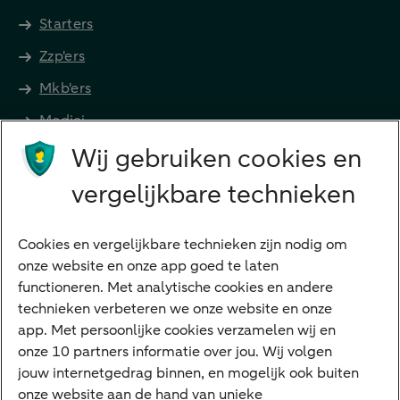
Starters
Zzp'ers
Mkb'ers
Medici
Wij gebruiken cookies en
Advocaten en notarissen
Grootzakelijk
vergelijkbare technieken
Vrouwelijke ondernemers
Diensten
Cookies en vergelijkbare technieken zijn nodig om
onze website en onze app goed te laten
VraagHugo
functioneren. Met analytische cookies en andere
technieken verbeteren we onze website en onze
Corporate Finance
app. Met persoonlijke cookies verzamelen wij en
Tikkie zakelijk
onze 10 partners informatie over jou. Wij volgen
jouw internetgedrag binnen, en mogelijk ook buiten
Cyber Veilig & Zeker
onze website aan de hand van unieke