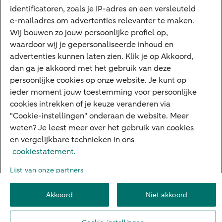
Private Banking
identificatoren, zoals je IP-adres en een versleuteld
Interessant
e-mailadres om advertenties relevanter te maken.
Wij bouwen zo jouw persoonlijke profiel op,
Sectoren & trends
waardoor wij je gepersonaliseerde inhoud en
Ondernemersverhalen
advertenties kunnen laten zien. Klik je op Akkoord,
dan ga je akkoord met het gebruik van deze
Valutacentrum
persoonlijke cookies op onze website. Je kunt op
Alles over PSD2
ieder moment jouw toestemming voor persoonlijke
cookies intrekken of je keuze veranderen via
Business Community
"Cookie-instellingen" onderaan de website. Meer
weten? Je leest meer over het gebruik van cookies
en vergelijkbare technieken in ons
Over ABN AMRO
Klacht indienen
Werken bij ABN AMRO
cookiestatement.
Toegankelijkheid
Omgangsregels
Duurzaamheid
Veiligheid
Lijst van onze partners
Privacy
Disclaimer
Cookie-instellingen
Akkoord
Niet akkoord
© 2026 ABN AMRO