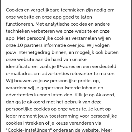
Vrouwelijke ondernemers
Diensten
Cookies en vergelijkbare technieken zijn nodig om
onze website en onze app goed te laten
VraagHugo
functioneren. Met analytische cookies en andere
technieken verbeteren we onze website en onze
Corporate Finance
app. Met persoonlijke cookies verzamelen wij en
Tikkie zakelijk
onze 10 partners informatie over jou. Wij volgen
jouw internetgedrag binnen, en mogelijk ook buiten
Cyber Veilig & Zeker
onze website aan de hand van unieke
Private Banking
identificatoren, zoals je IP-adres en een versleuteld
Interessant
e-mailadres om advertenties relevanter te maken.
Wij bouwen zo jouw persoonlijke profiel op,
Sectoren & trends
waardoor wij je gepersonaliseerde inhoud en
Ondernemersverhalen
advertenties kunnen laten zien. Klik je op Akkoord,
dan ga je akkoord met het gebruik van deze
Valutacentrum
persoonlijke cookies op onze website. Je kunt op
Alles over PSD2
ieder moment jouw toestemming voor persoonlijke
cookies intrekken of je keuze veranderen via
Business Community
"Cookie-instellingen" onderaan de website. Meer