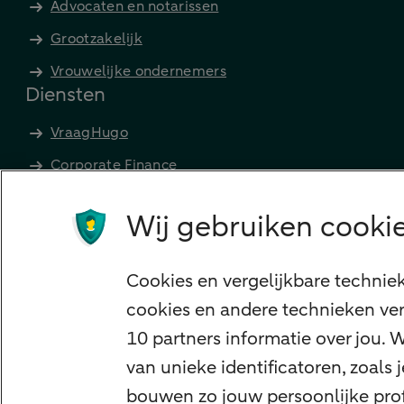
Advocaten en notarissen
Grootzakelijk
Vrouwelijke ondernemers
Diensten
VraagHugo
Corporate Finance
Tikkie zakelijk
Wij gebruiken cookie
Cyber Veilig & Zeker
Private Banking
Cookies en vergelijkbare technie
Interessant
cookies en andere technieken ver
Sectoren & trends
10 partners informatie over jou.
Ondernemersverhalen
van unieke identificatoren, zoals
Valutacentrum
bouwen zo jouw persoonlijke profi