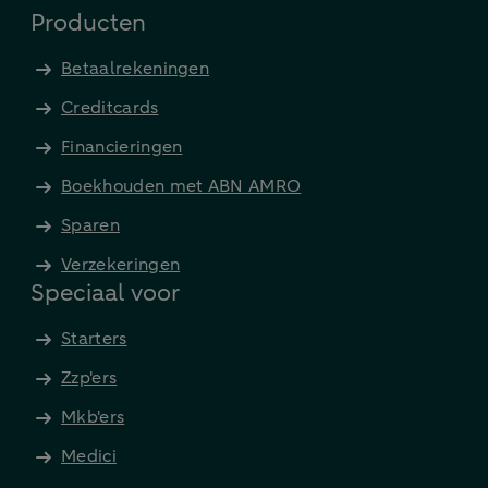
Producten
Betaalrekeningen
Creditcards
Financieringen
Boekhouden met ABN AMRO
Sparen
Verzekeringen
Speciaal voor
Starters
Zzp'ers
Mkb'ers
Medici