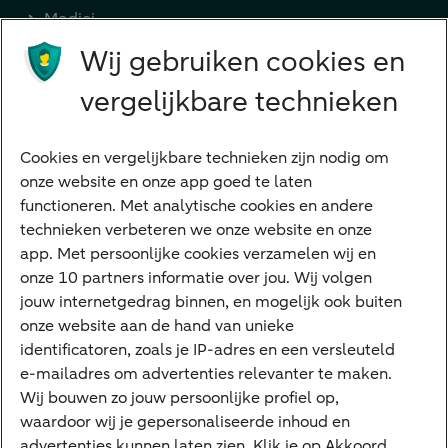
Medici
Wij gebruiken cookies en
Advocaten en notarissen
Grootzakelijk
vergelijkbare technieken
Vrouwelijke ondernemers
Diensten
Cookies en vergelijkbare technieken zijn nodig om
onze website en onze app goed te laten
VraagHugo
functioneren. Met analytische cookies en andere
technieken verbeteren we onze website en onze
Corporate Finance
app. Met persoonlijke cookies verzamelen wij en
Tikkie zakelijk
onze 10 partners informatie over jou. Wij volgen
jouw internetgedrag binnen, en mogelijk ook buiten
Cyber Veilig & Zeker
onze website aan de hand van unieke
Private Banking
identificatoren, zoals je IP-adres en een versleuteld
Interessant
e-mailadres om advertenties relevanter te maken.
Wij bouwen zo jouw persoonlijke profiel op,
Sectoren & trends
waardoor wij je gepersonaliseerde inhoud en
Ondernemersverhalen
advertenties kunnen laten zien. Klik je op Akkoord,