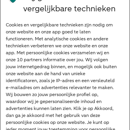
Grootzakelijk
vergelijkbare technieken
Vrouwelijke ondernemers
Diensten
Cookies en vergelijkbare technieken zijn nodig om
onze website en onze app goed te laten
VraagHugo
functioneren. Met analytische cookies en andere
technieken verbeteren we onze website en onze
Corporate Finance
app. Met persoonlijke cookies verzamelen wij en
Tikkie zakelijk
onze 10 partners informatie over jou. Wij volgen
jouw internetgedrag binnen, en mogelijk ook buiten
Cyber Veilig & Zeker
onze website aan de hand van unieke
Private Banking
identificatoren, zoals je IP-adres en een versleuteld
Interessant
e-mailadres om advertenties relevanter te maken.
Wij bouwen zo jouw persoonlijke profiel op,
Sectoren & trends
waardoor wij je gepersonaliseerde inhoud en
Ondernemersverhalen
advertenties kunnen laten zien. Klik je op Akkoord,
dan ga je akkoord met het gebruik van deze
Valutacentrum
persoonlijke cookies op onze website. Je kunt op
Alles over PSD2
ieder moment jouw toestemming voor persoonlijke